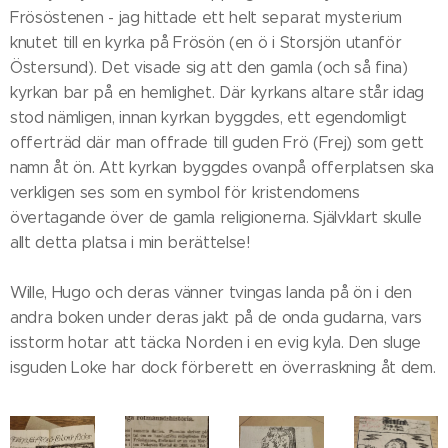
Frösöstenen - jag hittade ett helt separat mysterium
knutet till en kyrka på Frösön (en ö i Storsjön utanför
Östersund). Det visade sig att den gamla (och så fina)
kyrkan bar på en hemlighet. Där kyrkans altare står idag
stod nämligen, innan kyrkan byggdes, ett egendomligt
offerträd där man offrade till guden Frö (Frej) som gett
namn åt ön. Att kyrkan byggdes ovanpå offerplatsen ska
verkligen ses som en symbol för kristendomens
övertagande över de gamla religionerna. Självklart skulle
allt detta platsa i min berättelse!
Wille, Hugo och deras vänner tvingas landa på ön i den
andra boken under deras jakt på de onda gudarna, vars
isstorm hotar att täcka Norden i en evig kyla. Den sluge
isguden Loke har dock förberett en överraskning åt dem.