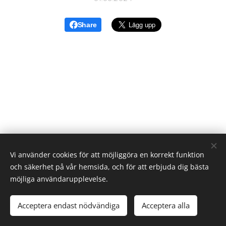
Share
Vi använder cookies för att möjliggöra en korrekt funktion
och säkerhet på vår hemsida, och för att erbjuda dig bästa
möjliga användarupplevelse.
© 2023
Acceptera endast nödvändiga
Acceptera alla
Skapad med
Webnode
Cookies