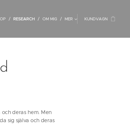
OP
RESEARCH
OM MIG
MER
KUNDVAGN
ad
a och deras hem. Men
da sig själva och deras