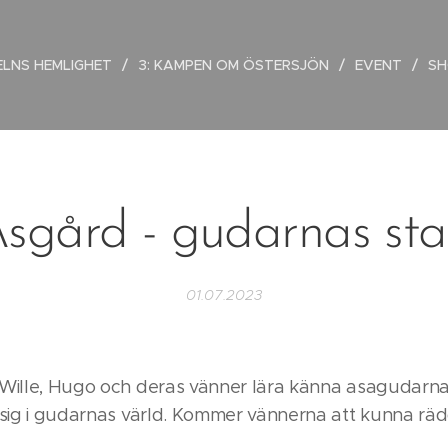
GELNS HEMLIGHET
3: KAMPEN OM ÖSTERSJÖN
EVENT
SH
sgård - gudarnas st
01.07.2023
 Wille, Hugo och deras vänner lära känna asagudarn
 sig i gudarnas värld. Kommer vännerna att kunna räd