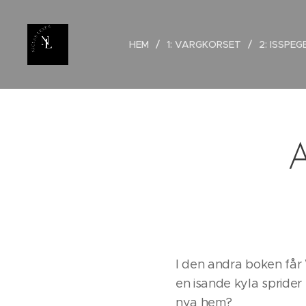
HEM
1: VARGKORSET
2: ISSPE
A
I den andra boken får
en isande kyla sprider
nya hem?